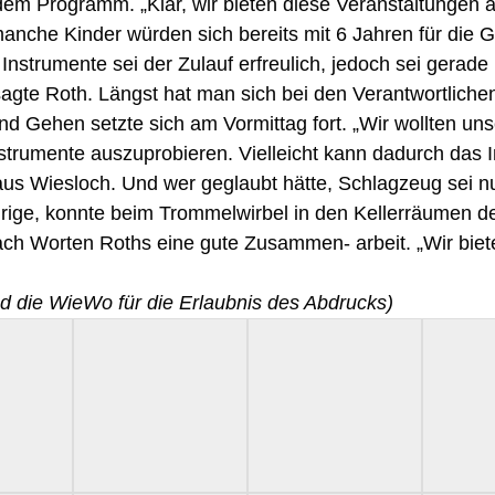
em Programm. „Klar, wir bieten diese Veranstaltungen a
nche Kinder würden sich bereits mit 6 Jahren für die G
Instrumente sei der Zulauf erfreulich, jedoch sei gerad
 sagte Roth. Längst hat man sich bei den Verantwortliche
 Gehen setzte sich am Vormittag fort. „Wir wollten uns
nstrumente auszuprobieren. Vielleicht kann dadurch das 
us Wiesloch. Und wer geglaubt hätte, Schlagzeug sei n
rige, konnte beim Trommelwirbel in den Kellerräumen de
ach Worten Roths eine gute Zusammen- arbeit. „Wir biete
nd die WieWo für die Erlaubnis des Abdrucks)