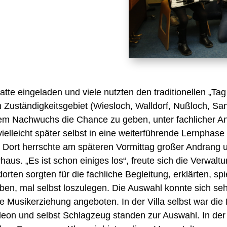
tte eingeladen und viele nutzten den traditionellen „Ta
Zuständigkeitsgebiet (Wiesloch, Walldorf, Nußloch, Sa
dem Nachwuchs die Chance zu geben, unter fachlicher Anl
elleicht später selbst in eine weiterführende Lernphase 
 Dort herrschte am späteren Vormittag großer Andrang 
haus. „Es ist schon einiges los“, freute sich die Verwalt
orten sorgten für die fachliche Begleitung, erklärten, s
eben, mal selbst loszulegen. Die Auswahl konnte sich se
e Musikerziehung angeboten. In der Villa selbst war die 
rdeon und selbst Schlagzeug standen zur Auswahl. In d