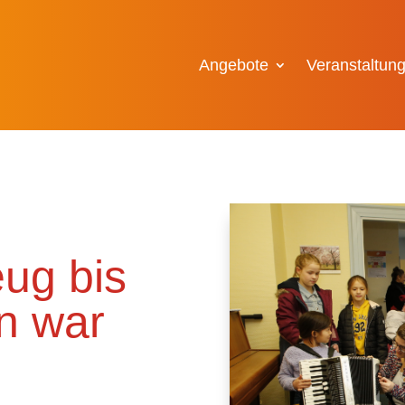
Angebote
Veranstaltun
ug bis
n war