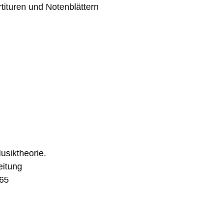
ituren und Notenblättern
usiktheorie.
eitung
65