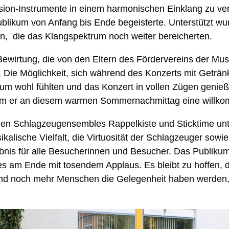
ion-Instrumente in einem harmonischen Einklang zu vere
ublikum von Anfang bis Ende begeisterte. Unterstützt 
rn, die das Klangspektrum noch weiter bereicherten.
ewirtung, die von den Eltern des Fördervereins der Mus
. Die Möglichkeit, sich während des Konzerts mit Geträ
dum wohl fühlten und das Konzert in vollen Zügen genie
em er an diesem warmen Sommernachmittag eine willkom
den Schlagzeugensembles Rappelkiste und Sticktime unte
usikalische Vielfalt, die Virtuosität der Schlagzeuger so
bnis für alle Besucherinnen und Besucher. Das Publikum
s am Ende mit tosendem Applaus. Es bleibt zu hoffen, 
 und noch mehr Menschen die Gelegenheit haben werden, 