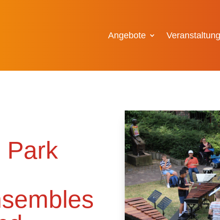
Angebote
Veranstaltun
 Park
nsembles