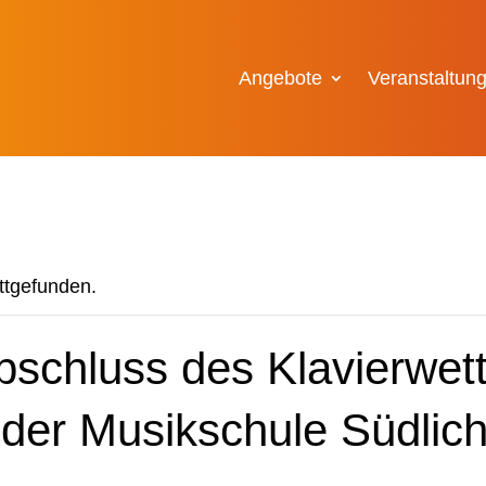
Angebote
Veranstaltun
attgefunden.
bschluss des Klavierwet
“ der Musikschule Südlic