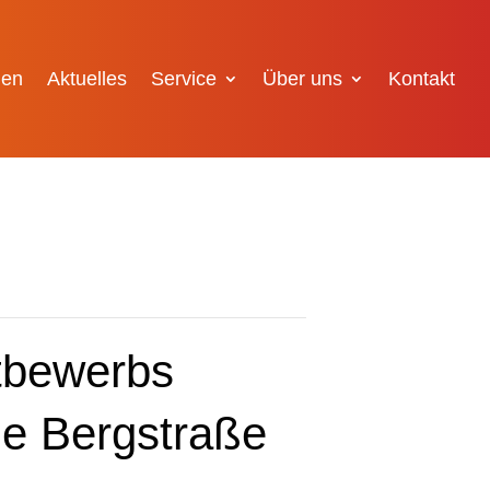
gen
Aktuelles
Service
Über uns
Kontakt
tbewerbs
he Bergstraße