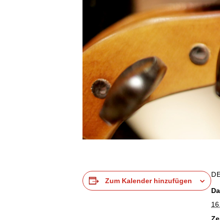
D
Zum Kalender hinzufügen
Da
16
Ze