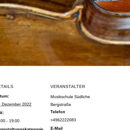
ETAILS
VERANSTALTER
tum:
Musikschule Südliche
. Dezember 2022
Bergstraße
Telefon
it:
+4962222083
:00 - 19:00
E-Mail
ranstaltungskategorie