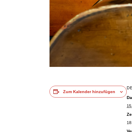
D
Zum Kalender hinzufügen
Da
15
Ze
18
Ve