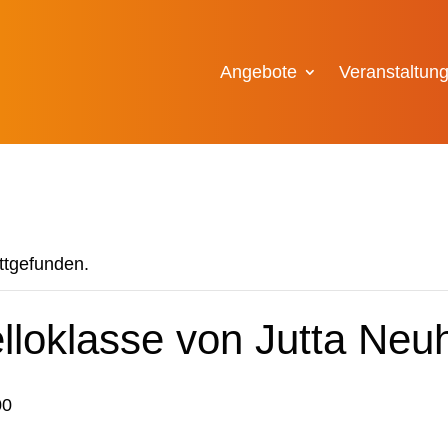
Angebote
Veranstaltun
attgefunden.
elloklasse von Jutta Neu
00