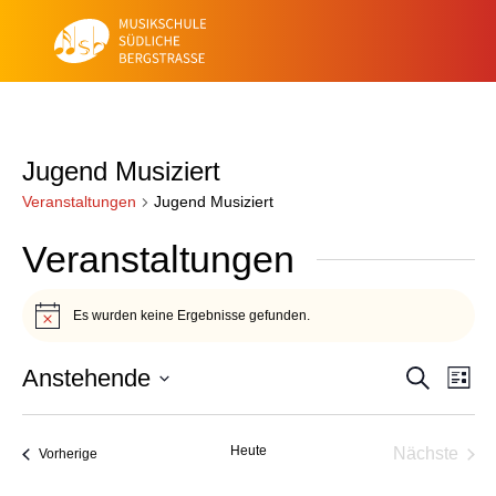
Jugend Musiziert
Veranstaltungen
Jugend Musiziert
Veranstaltungen
Es wurden keine Ergebnisse gefunden.
Hinweis
Veran
Ve
Anstehende
Suche
Liste
An
Such
Datum
Na
wählen.
und
Heute
Nächste
Veranstaltungen
Vorherige
Veransta
Ansic