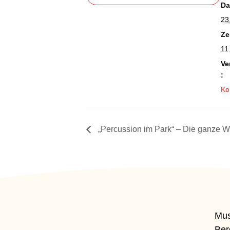
Da
23
Ze
11
Ve
:
Ko
„Percussion im Park“ – Die ganze W
Mus
Ber