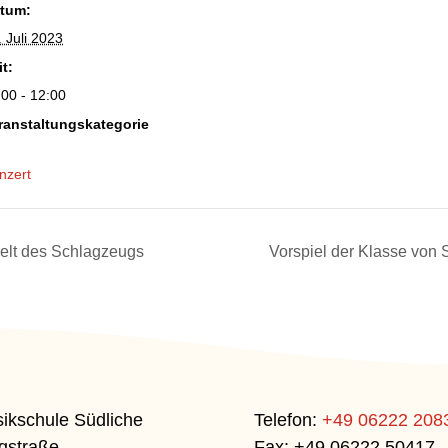
tum:
. Juli 2023
it:
:00 - 12:00
ranstaltungskategorie
nzert
elt des Schlagzeugs
Vorspiel der Klasse von
ikschule Südliche
Telefon:
+49 06222 208
gstraße
Fax: +49 06222 50417